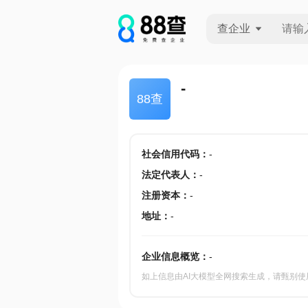
查企业
查企业
-
88查
查招投标
查产地
社会信用代码
：
-
法定代表人
：
-
注册资本
：
-
地址
：
-
企业信息概览：
-
如上信息由AI大模型全网搜索生成，请甄别使