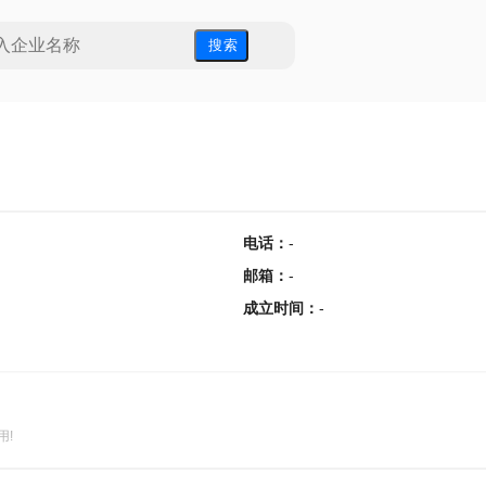
搜 索
电话
：
-
邮箱
：
-
成立时间
：
-
用!