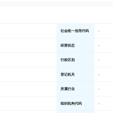
社会统一信用代码
-
经营状态
-
行政区划
-
登记机关
-
所属行业
-
组织机构代码
-