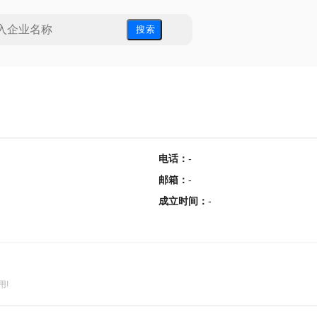
搜 索
电话
：
-
邮箱
：
-
成立时间
：
-
用!