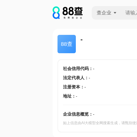
查企业
查企业
-
88查
查招投标
查产地
社会信用代码
：
-
法定代表人
：
-
注册资本
：
-
地址
：
-
企业信息概览：
-
如上信息由AI大模型全网搜索生成，请甄别使