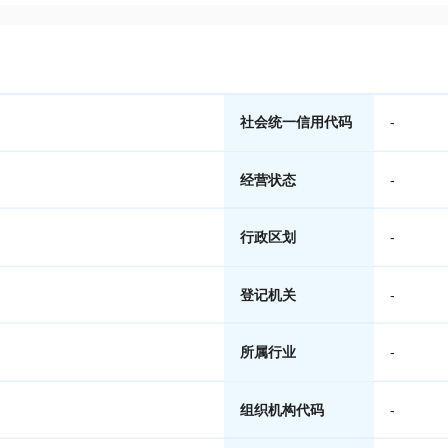
社会统一信用代码
-
经营状态
-
行政区划
-
登记机关
-
所属行业
-
组织机构代码
-