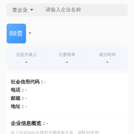
查企业
查企业
-
88查
查招投标
法定代表人
注册资本
成立时间
-
-
-
查产地
社会信用代码
：
-
电话
：
-
邮箱
：
-
地址
：
-
企业信息概览：
-
如上信息由AI大模型全网搜索生成，请甄别使用!