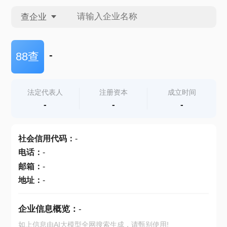
查企业
查企业
-
88查
查招投标
法定代表人
注册资本
成立时间
-
-
-
查产地
社会信用代码
：
-
电话
：
-
邮箱
：
-
地址
：
-
企业信息概览：
-
如上信息由AI大模型全网搜索生成，请甄别使用!