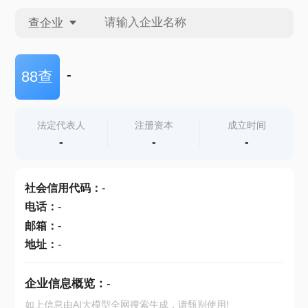
查企业
查企业
-
88查
查招投标
法定代表人
注册资本
成立时间
-
-
-
查产地
社会信用代码
：
-
电话
：
-
邮箱
：
-
地址
：
-
企业信息概览：
-
如上信息由AI大模型全网搜索生成，请甄别使用!