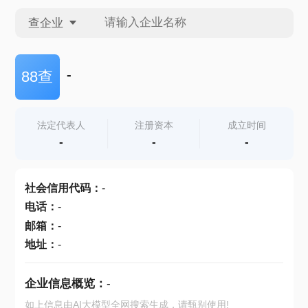
查企业
查企业
-
88查
查招投标
法定代表人
注册资本
成立时间
-
-
-
查产地
社会信用代码
：
-
电话
：
-
邮箱
：
-
地址
：
-
企业信息概览：
-
如上信息由AI大模型全网搜索生成，请甄别使用!