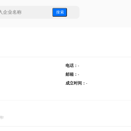
搜 索
电话
：
-
邮箱
：
-
成立时间
：
-
用!