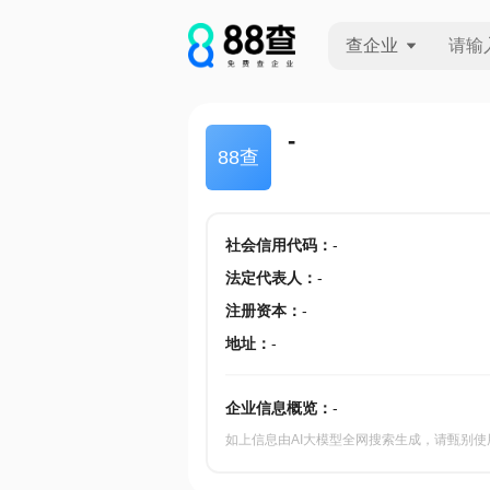
查企业
查企业
-
88查
查招投标
查产地
社会信用代码
：
-
法定代表人
：
-
注册资本
：
-
地址
：
-
企业信息概览：
-
如上信息由AI大模型全网搜索生成，请甄别使