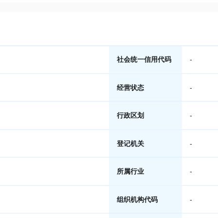
社会统一信用代码
-
经营状态
-
行政区划
-
登记机关
-
所属行业
-
组织机构代码
-