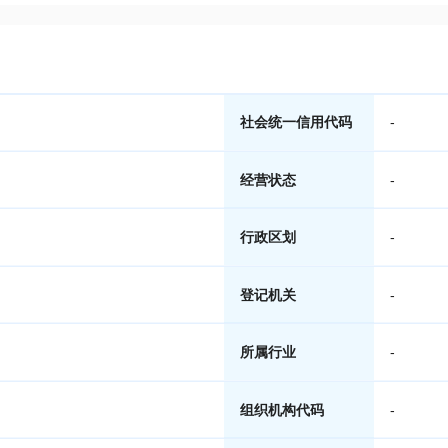
社会统一信用代码
-
经营状态
-
行政区划
-
登记机关
-
所属行业
-
组织机构代码
-