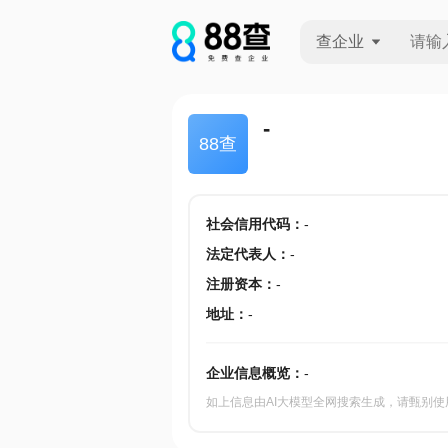
查企业
查企业
-
88查
查招投标
查产地
社会信用代码
：
-
法定代表人
：
-
注册资本
：
-
地址
：
-
企业信息概览：
-
如上信息由AI大模型全网搜索生成，请甄别使