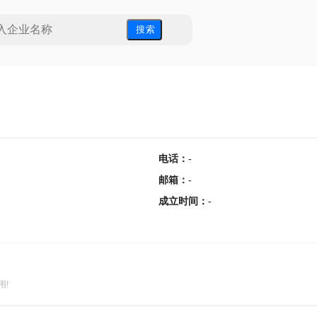
搜 索
电话
：
-
邮箱
：
-
成立时间
：
-
用!