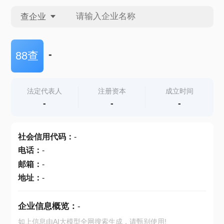
查企业
查企业
-
88查
查招投标
法定代表人
注册资本
成立时间
-
-
-
查产地
社会信用代码
：
-
电话
：
-
邮箱
：
-
地址
：
-
企业信息概览：
-
如上信息由AI大模型全网搜索生成，请甄别使用!