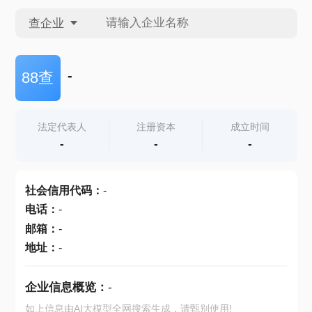
查企业
查企业
-
88查
查招投标
法定代表人
注册资本
成立时间
-
-
-
查产地
社会信用代码
：
-
电话
：
-
邮箱
：
-
地址
：
-
企业信息概览：
-
如上信息由AI大模型全网搜索生成，请甄别使用!