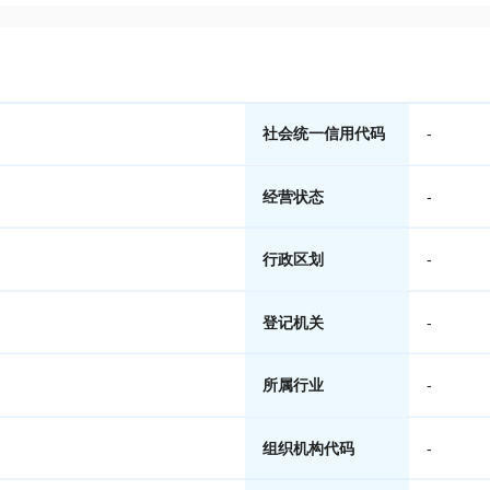
社会统一信用代码
-
经营状态
-
行政区划
-
登记机关
-
所属行业
-
组织机构代码
-