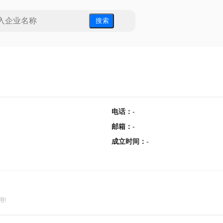
搜 索
电话
：
-
邮箱
：
-
成立时间
：
-
用!