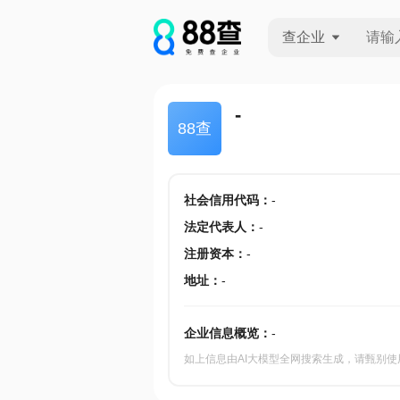
查企业
查企业
-
88查
查招投标
查产地
社会信用代码
：
-
法定代表人
：
-
注册资本
：
-
地址
：
-
企业信息概览：
-
如上信息由AI大模型全网搜索生成，请甄别使