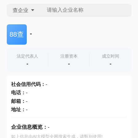
查企业
查企业
-
88查
查招投标
法定代表人
注册资本
成立时间
-
-
-
查产地
社会信用代码
：
-
电话
：
-
邮箱
：
-
地址
：
-
企业信息概览：
-
如上信息由AI大模型全网搜索生成，请甄别使用!