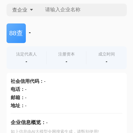
查企业
查企业
-
88查
查招投标
法定代表人
注册资本
成立时间
-
-
-
查产地
社会信用代码
：
-
电话
：
-
邮箱
：
-
地址
：
-
企业信息概览：
-
如上信息由AI大模型全网搜索生成，请甄别使用!