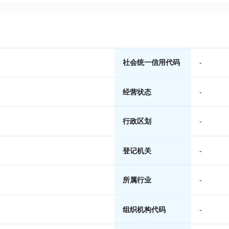
社会统一信用代码
-
经营状态
-
行政区划
-
登记机关
-
所属行业
-
组织机构代码
-