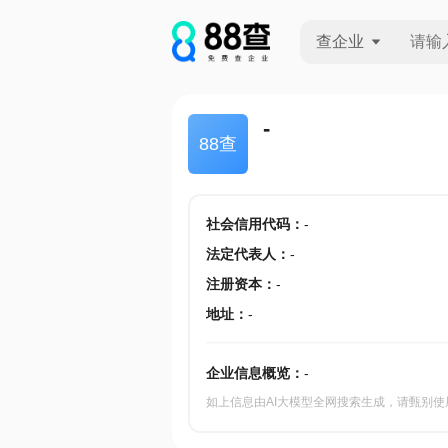
查企业
查企业
-
88查
查招投标
查产地
社会信用代码
：
-
法定代表人
：
-
注册资本
：
-
地址
：
-
企业信息概览：
-
如上信息由AI大模型全网搜索生成，请甄别使