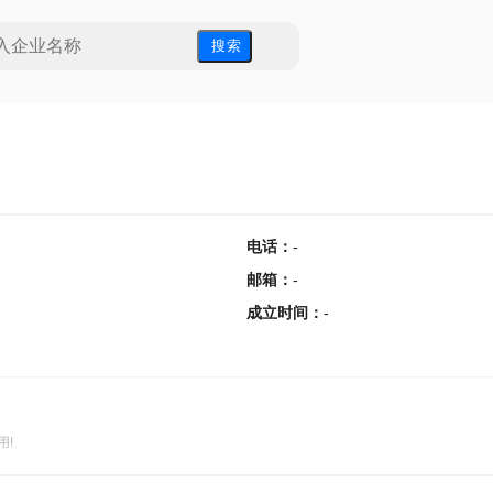
搜 索
电话
：
-
邮箱
：
-
成立时间
：
-
用!