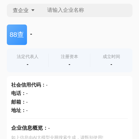
查企业
查企业
-
88查
查招投标
法定代表人
注册资本
成立时间
-
-
-
查产地
社会信用代码
：
-
电话
：
-
邮箱
：
-
地址
：
-
企业信息概览：
-
如上信息由AI大模型全网搜索生成，请甄别使用!