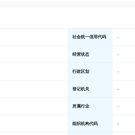
社会统一信用代码
-
经营状态
-
行政区划
-
登记机关
-
所属行业
-
组织机构代码
-