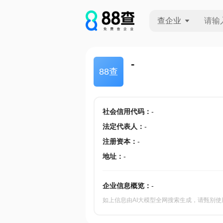
查企业
查企业
-
88查
查招投标
查产地
社会信用代码
：
-
法定代表人
：
-
注册资本
：
-
地址
：
-
企业信息概览：
-
如上信息由AI大模型全网搜索生成，请甄别使