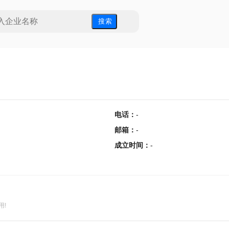
搜 索
电话
：
-
邮箱
：
-
成立时间
：
-
用!