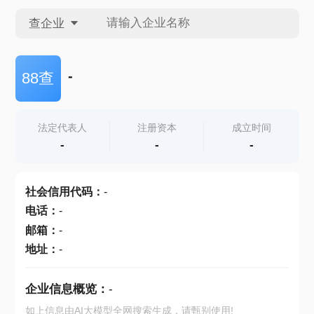
查企业
查企业
-
88查
查招投标
法定代表人
注册资本
成立时间
-
-
-
查产地
社会信用代码
：
-
电话
：
-
邮箱
：
-
地址
：
-
企业信息概览：
-
如上信息由AI大模型全网搜索生成，请甄别使用!