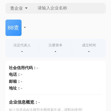
查企业
查企业
-
88查
查招投标
法定代表人
注册资本
成立时间
-
-
-
查产地
社会信用代码
：
-
电话
：
-
邮箱
：
-
地址
：
-
企业信息概览：
-
如上信息由AI大模型全网搜索生成，请甄别使用!