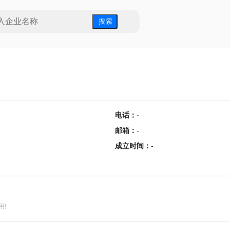
搜 索
电话
：
-
邮箱
：
-
成立时间
：
-
用!