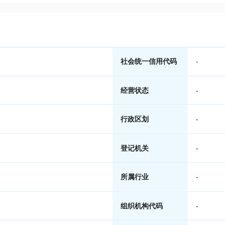
社会统一信用代码
-
经营状态
-
行政区划
-
登记机关
-
所属行业
-
组织机构代码
-