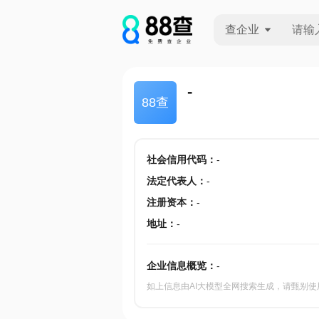
查企业
查企业
-
88查
查招投标
查产地
社会信用代码
：
-
法定代表人
：
-
注册资本
：
-
地址
：
-
企业信息概览：
-
如上信息由AI大模型全网搜索生成，请甄别使