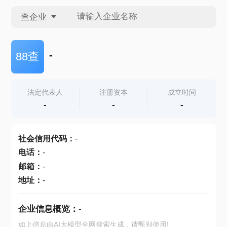
查企业
查企业
-
88查
查招投标
法定代表人
注册资本
成立时间
-
-
-
查产地
社会信用代码
：
-
电话
：
-
邮箱
：
-
地址
：
-
企业信息概览：
-
如上信息由AI大模型全网搜索生成，请甄别使用!