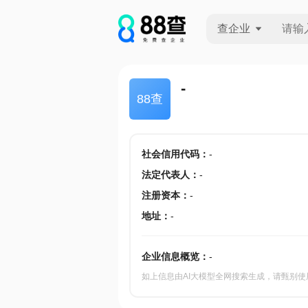
查企业
查企业
-
88查
查招投标
查产地
社会信用代码
：
-
法定代表人
：
-
注册资本
：
-
地址
：
-
企业信息概览：
-
如上信息由AI大模型全网搜索生成，请甄别使