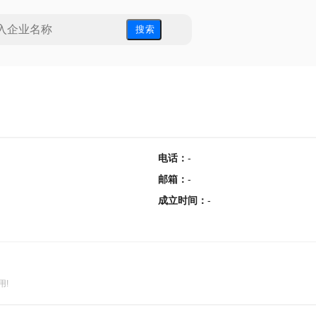
搜 索
电话
：
-
邮箱
：
-
成立时间
：
-
用!