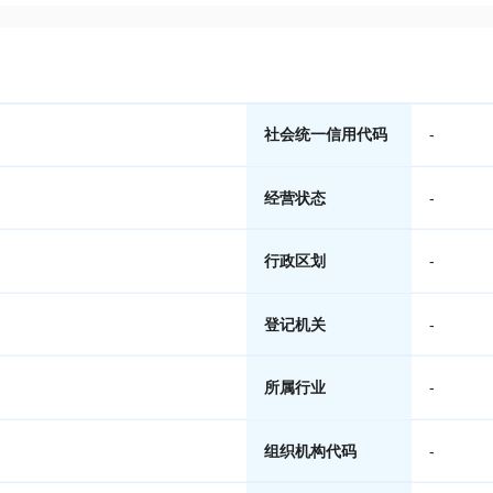
社会统一信用代码
-
经营状态
-
行政区划
-
登记机关
-
所属行业
-
组织机构代码
-