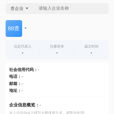
查企业
查企业
-
88查
查招投标
法定代表人
注册资本
成立时间
-
-
-
查产地
社会信用代码
：
-
电话
：
-
邮箱
：
-
地址
：
-
企业信息概览：
-
如上信息由AI大模型全网搜索生成，请甄别使用!