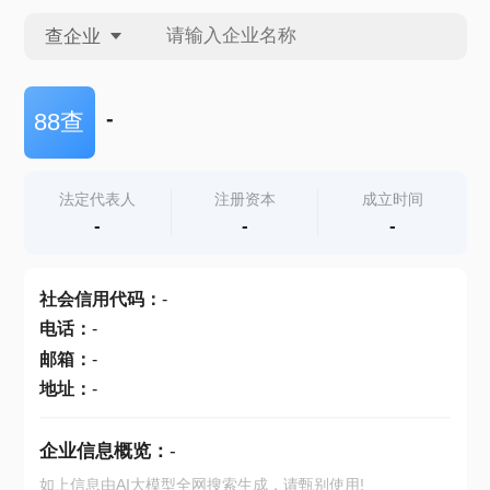
查企业
查企业
-
88查
查招投标
法定代表人
注册资本
成立时间
-
-
-
查产地
社会信用代码
：
-
电话
：
-
邮箱
：
-
地址
：
-
企业信息概览：
-
如上信息由AI大模型全网搜索生成，请甄别使用!