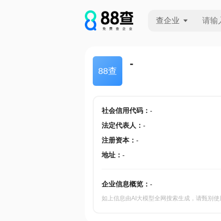
查企业
查企业
-
88查
查招投标
查产地
社会信用代码
：
-
法定代表人
：
-
注册资本
：
-
地址
：
-
企业信息概览：
-
如上信息由AI大模型全网搜索生成，请甄别使