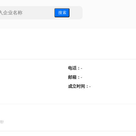
搜 索
电话
：
-
邮箱
：
-
成立时间
：
-
用!