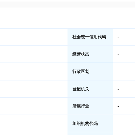
社会统一信用代码
-
经营状态
-
行政区划
-
登记机关
-
所属行业
-
组织机构代码
-