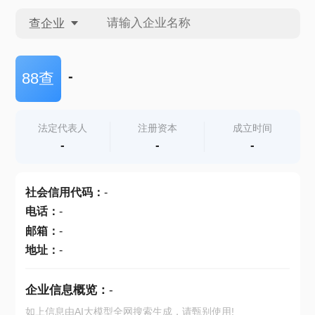
查企业
查企业
-
88查
查招投标
法定代表人
注册资本
成立时间
-
-
-
查产地
社会信用代码
：
-
电话
：
-
邮箱
：
-
地址
：
-
企业信息概览：
-
如上信息由AI大模型全网搜索生成，请甄别使用!