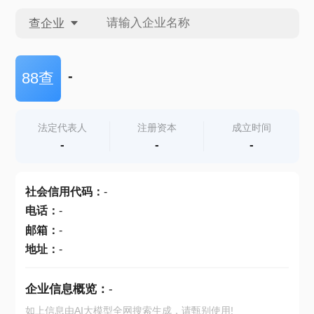
查企业
查企业
-
88查
查招投标
法定代表人
注册资本
成立时间
-
-
-
查产地
社会信用代码
：
-
电话
：
-
邮箱
：
-
地址
：
-
企业信息概览：
-
如上信息由AI大模型全网搜索生成，请甄别使用!