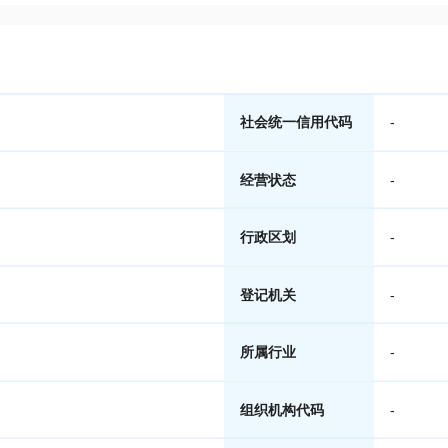
社会统一信用代码
-
经营状态
-
行政区划
-
登记机关
-
所属行业
-
组织机构代码
-