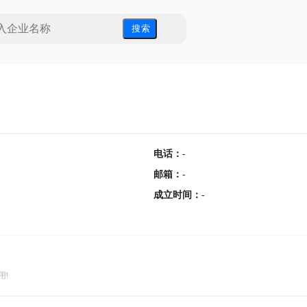
搜 索
电话
：
-
邮箱
：
-
成立时间
：
-
用!