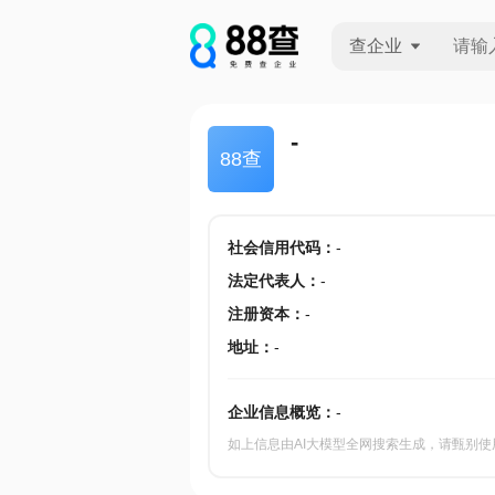
查企业
查企业
-
88查
查招投标
查产地
社会信用代码
：
-
法定代表人
：
-
注册资本
：
-
地址
：
-
企业信息概览：
-
如上信息由AI大模型全网搜索生成，请甄别使