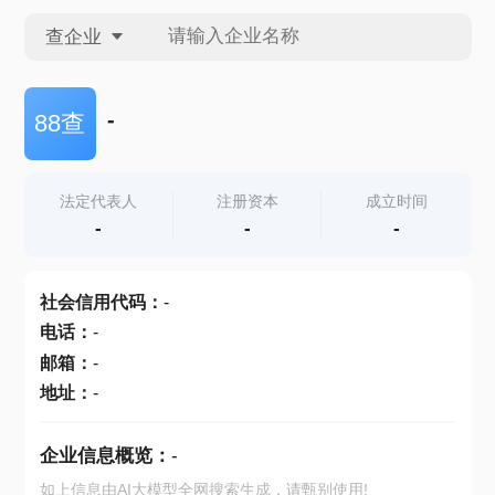
查企业
查企业
-
88查
查招投标
法定代表人
注册资本
成立时间
-
-
-
查产地
社会信用代码
：
-
电话
：
-
邮箱
：
-
地址
：
-
企业信息概览：
-
如上信息由AI大模型全网搜索生成，请甄别使用!