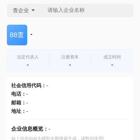
查企业
查企业
-
88查
查招投标
法定代表人
注册资本
成立时间
-
-
-
查产地
社会信用代码
：
-
电话
：
-
邮箱
：
-
地址
：
-
企业信息概览：
-
如上信息由AI大模型全网搜索生成，请甄别使用!