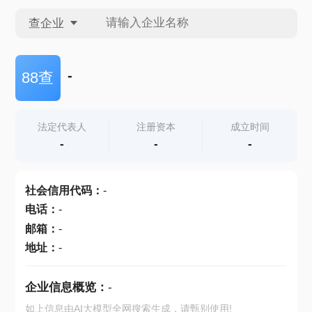
查企业
查企业
-
88查
查招投标
法定代表人
注册资本
成立时间
-
-
-
查产地
社会信用代码
：
-
电话
：
-
邮箱
：
-
地址
：
-
企业信息概览：
-
如上信息由AI大模型全网搜索生成，请甄别使用!