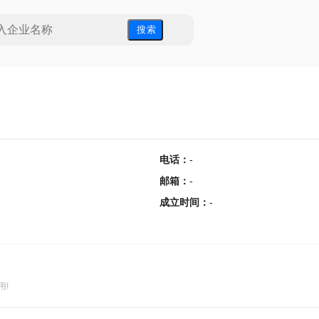
搜 索
电话
：
-
邮箱
：
-
成立时间
：
-
用!