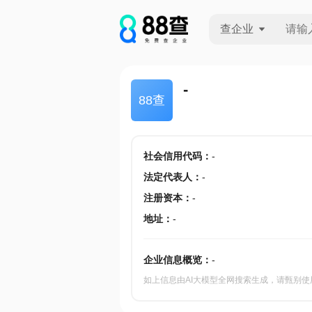
查企业
查企业
-
88查
查招投标
查产地
社会信用代码
：
-
法定代表人
：
-
注册资本
：
-
地址
：
-
企业信息概览：
-
如上信息由AI大模型全网搜索生成，请甄别使