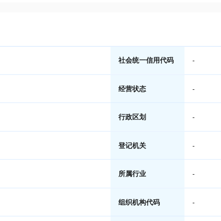
社会统一信用代码
-
经营状态
-
行政区划
-
登记机关
-
所属行业
-
组织机构代码
-