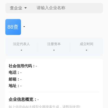
查企业
查企业
-
88查
查招投标
法定代表人
注册资本
成立时间
-
-
-
查产地
社会信用代码
：
-
电话
：
-
邮箱
：
-
地址
：
-
企业信息概览：
-
如上信息由AI大模型全网搜索生成，请甄别使用!