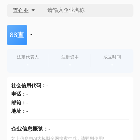
查企业
查企业
-
88查
查招投标
法定代表人
注册资本
成立时间
-
-
-
查产地
社会信用代码
：
-
电话
：
-
邮箱
：
-
地址
：
-
企业信息概览：
-
如上信息由AI大模型全网搜索生成，请甄别使用!