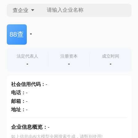
查企业
查企业
-
88查
查招投标
法定代表人
注册资本
成立时间
-
-
-
查产地
社会信用代码
：
-
电话
：
-
邮箱
：
-
地址
：
-
企业信息概览：
-
如上信息由AI大模型全网搜索生成，请甄别使用!