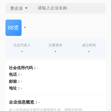
查企业
查企业
-
88查
查招投标
法定代表人
注册资本
成立时间
-
-
-
查产地
社会信用代码
：
-
电话
：
-
邮箱
：
-
地址
：
-
企业信息概览：
-
如上信息由AI大模型全网搜索生成，请甄别使用!