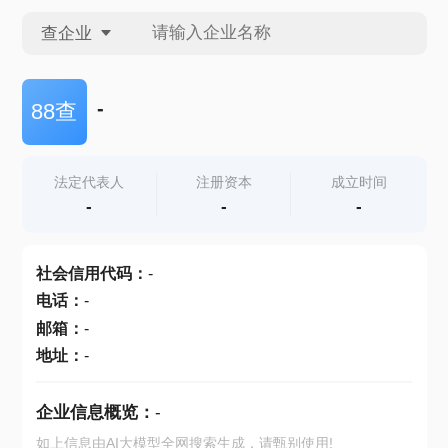
查企业
查企业
-
88查
查招投标
法定代表人
注册资本
成立时间
-
-
-
查产地
社会信用代码
：
-
电话
：
-
邮箱
：
-
地址
：
-
企业信息概览：
-
如上信息由AI大模型全网搜索生成，请甄别使用!