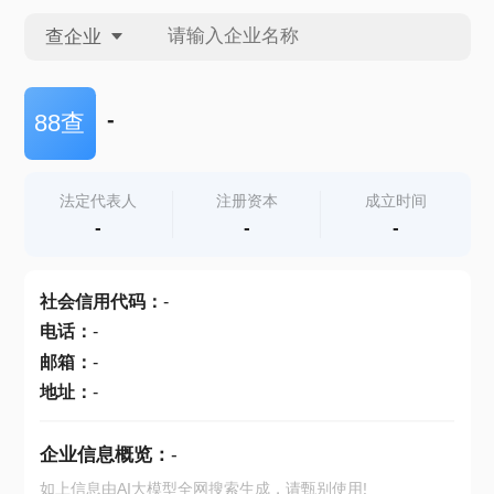
查企业
查企业
-
88查
查招投标
法定代表人
注册资本
成立时间
-
-
-
查产地
社会信用代码
：
-
电话
：
-
邮箱
：
-
地址
：
-
企业信息概览：
-
如上信息由AI大模型全网搜索生成，请甄别使用!