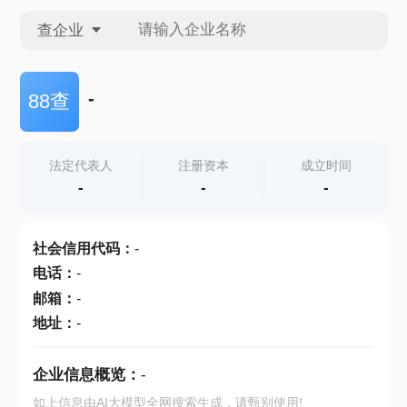
查企业
查企业
-
88查
查招投标
法定代表人
注册资本
成立时间
-
-
-
查产地
社会信用代码
：
-
电话
：
-
邮箱
：
-
地址
：
-
企业信息概览：
-
如上信息由AI大模型全网搜索生成，请甄别使用!