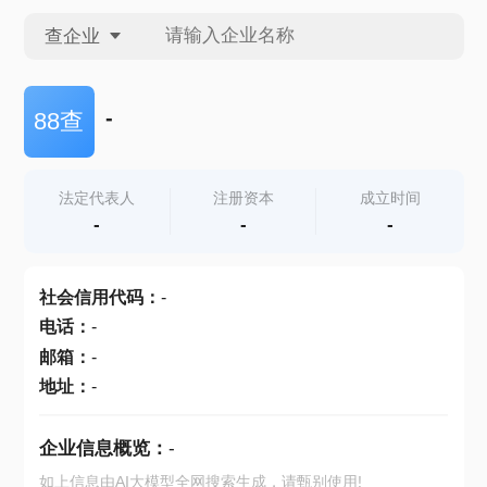
查企业
查企业
-
88查
查招投标
法定代表人
注册资本
成立时间
-
-
-
查产地
社会信用代码
：
-
电话
：
-
邮箱
：
-
地址
：
-
企业信息概览：
-
如上信息由AI大模型全网搜索生成，请甄别使用!