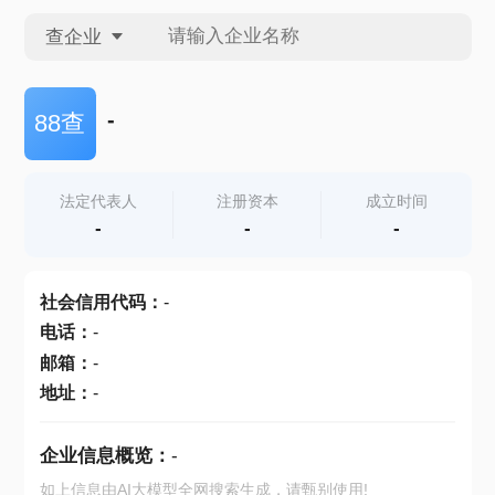
查企业
查企业
-
88查
查招投标
法定代表人
注册资本
成立时间
-
-
-
查产地
社会信用代码
：
-
电话
：
-
邮箱
：
-
地址
：
-
企业信息概览：
-
如上信息由AI大模型全网搜索生成，请甄别使用!