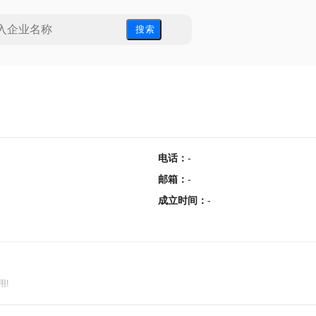
搜 索
电话
：
-
邮箱
：
-
成立时间
：
-
用!