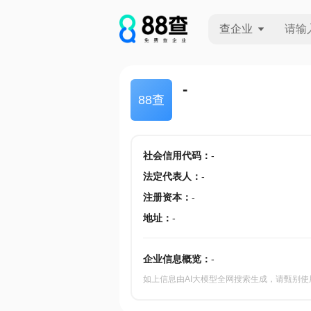
查企业
查企业
-
88查
查招投标
查产地
社会信用代码
：
-
法定代表人
：
-
注册资本
：
-
地址
：
-
企业信息概览：
-
如上信息由AI大模型全网搜索生成，请甄别使