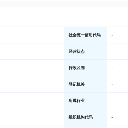
社会统一信用代码
-
经营状态
-
行政区划
-
登记机关
-
所属行业
-
组织机构代码
-