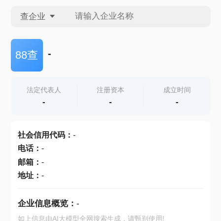
查企业
查企业
-
88查
查招投标
法定代表人
注册资本
成立时间
-
-
-
查产地
社会信用代码
：
-
电话
：
-
邮箱
：
-
地址
：
-
企业信息概览：
-
如上信息由AI大模型全网搜索生成，请甄别使用!