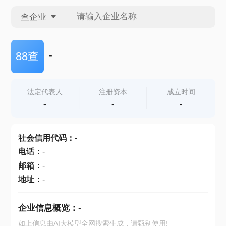
查企业
查企业
-
88查
查招投标
法定代表人
注册资本
成立时间
-
-
-
查产地
社会信用代码
：
-
电话
：
-
邮箱
：
-
地址
：
-
企业信息概览：
-
如上信息由AI大模型全网搜索生成，请甄别使用!