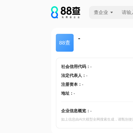
查企业
查企业
-
88查
查招投标
查产地
社会信用代码
：
-
法定代表人
：
-
注册资本
：
-
地址
：
-
企业信息概览：
-
如上信息由AI大模型全网搜索生成，请甄别使