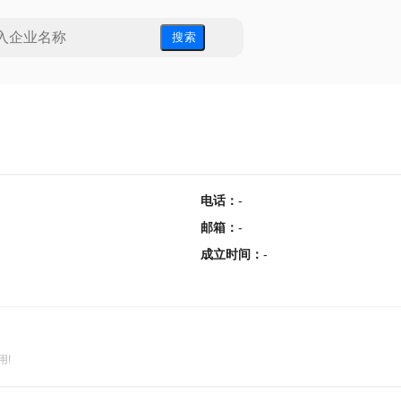
搜 索
电话
：
-
邮箱
：
-
成立时间
：
-
用!