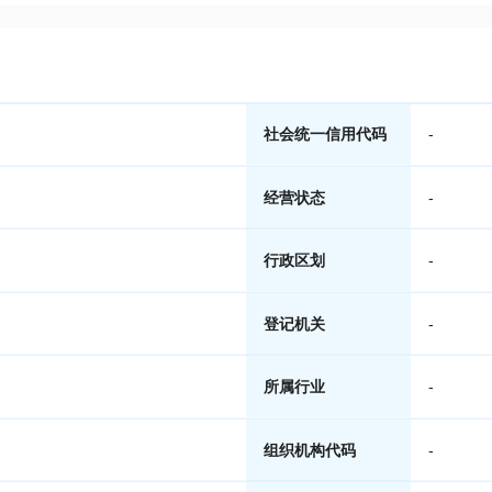
社会统一信用代码
-
经营状态
-
行政区划
-
登记机关
-
所属行业
-
组织机构代码
-