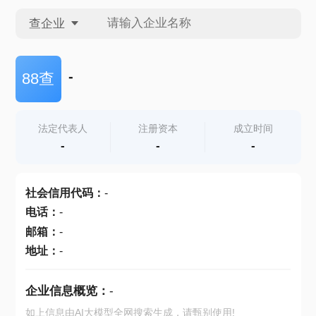
查企业
查企业
-
88查
查招投标
法定代表人
注册资本
成立时间
-
-
-
查产地
社会信用代码
：
-
电话
：
-
邮箱
：
-
地址
：
-
企业信息概览：
-
如上信息由AI大模型全网搜索生成，请甄别使用!