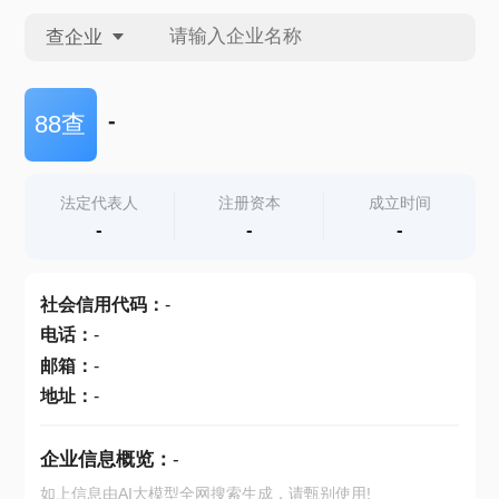
查企业
查企业
-
88查
查招投标
法定代表人
注册资本
成立时间
-
-
-
查产地
社会信用代码
：
-
电话
：
-
邮箱
：
-
地址
：
-
企业信息概览：
-
如上信息由AI大模型全网搜索生成，请甄别使用!