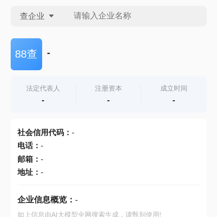
查企业
查企业
-
88查
查招投标
法定代表人
注册资本
成立时间
-
-
-
查产地
社会信用代码
：
-
电话
：
-
邮箱
：
-
地址
：
-
企业信息概览：
-
如上信息由AI大模型全网搜索生成，请甄别使用!