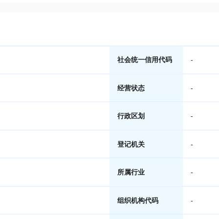
社会统一信用代码
-
经营状态
-
行政区划
-
登记机关
-
所属行业
-
组织机构代码
-