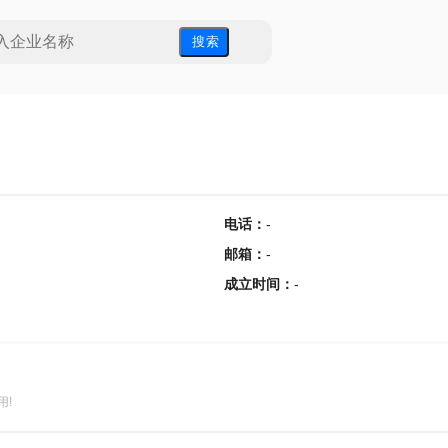
搜 索
电话
：
-
邮箱
：
-
成立时间
：
-
用!