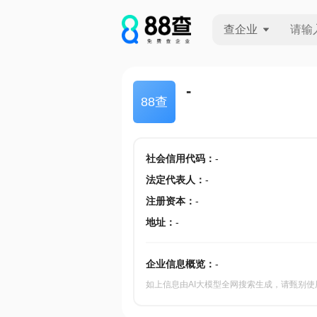
查企业
查企业
-
88查
查招投标
查产地
社会信用代码
：
-
法定代表人
：
-
注册资本
：
-
地址
：
-
企业信息概览：
-
如上信息由AI大模型全网搜索生成，请甄别使