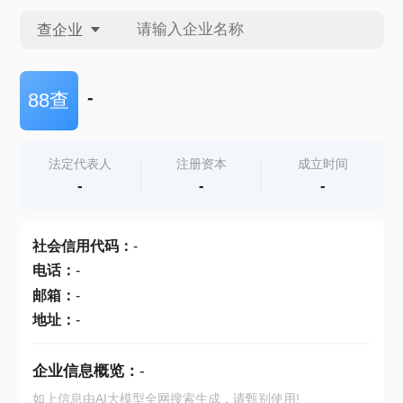
查企业
查企业
-
88查
查招投标
法定代表人
注册资本
成立时间
-
-
-
查产地
社会信用代码
：
-
电话
：
-
邮箱
：
-
地址
：
-
企业信息概览：
-
如上信息由AI大模型全网搜索生成，请甄别使用!