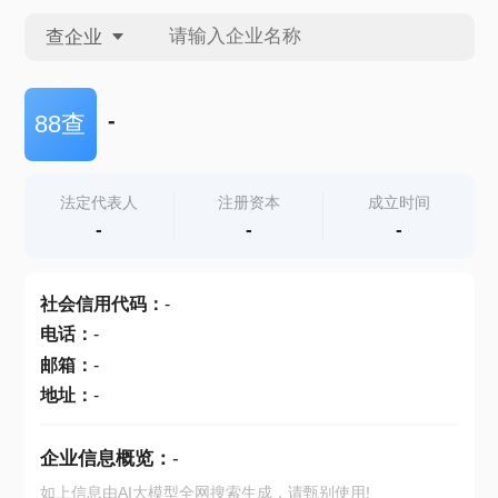
查企业
查企业
-
88查
查招投标
法定代表人
注册资本
成立时间
-
-
-
查产地
社会信用代码
：
-
电话
：
-
邮箱
：
-
地址
：
-
企业信息概览：
-
如上信息由AI大模型全网搜索生成，请甄别使用!